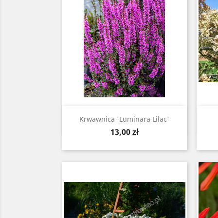
Szybki podgląd

Krwawnica 'Luminara Lilac'
Cena
13,00 zł