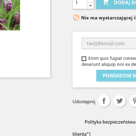

DODAJ D

Nie ma wystarczającej 
Enim quis fugiat conseq
deserunt aliquip nisi ex d
POWIADOM MN
Udostępnij
Polityka bezpieczeństw
klienta”)