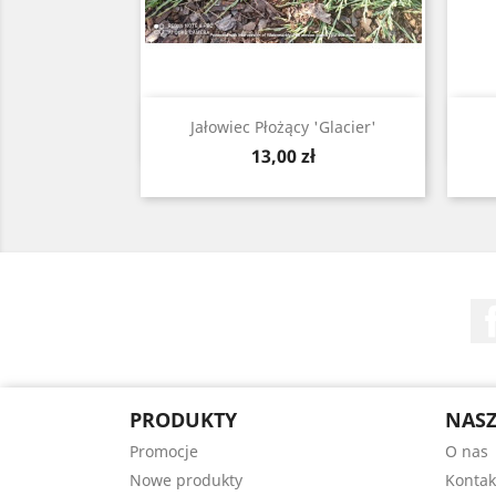
Szybki podgląd

Jałowiec Płożący 'Glacier'
Cena
13,00 zł
PRODUKTY
NASZ
Promocje
O nas
Nowe produkty
Kontak