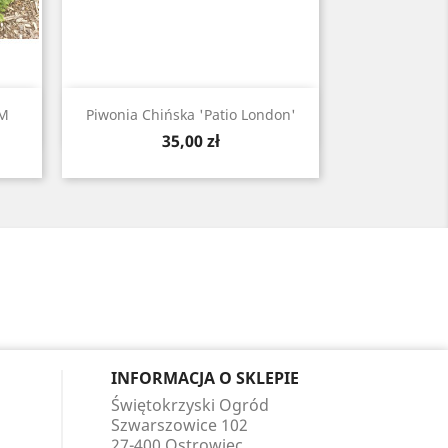
Szybki podgląd

EM
Piwonia Chińska 'Patio London'
Cena
35,00 zł
INFORMACJA O SKLEPIE
Świętokrzyski Ogród
Szwarszowice 102
27-400 Ostrowiec