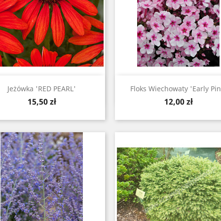
Szybki podgląd
Szybki podgląd


Jeżówka 'RED PEARL'
Floks Wiechowaty 'Early Pin
Cena
Cena
15,50 zł
12,00 zł