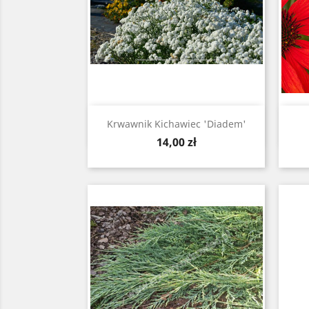
Szybki podgląd

Krwawnik Kichawiec 'Diadem'
Cena
14,00 zł