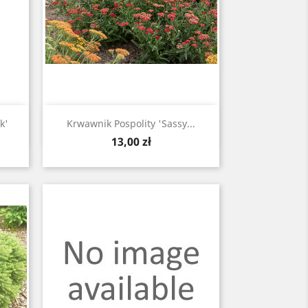
Szybki podgląd

k'
Krwawnik Pospolity 'Sassy...
Cena
13,00 zł