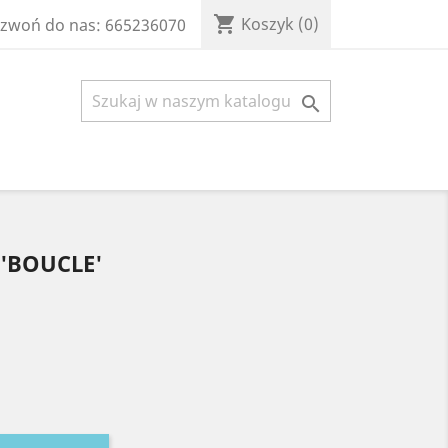
shopping_cart
Koszyk
(0)
zwoń do nas:
665236070

'BOUCLE'