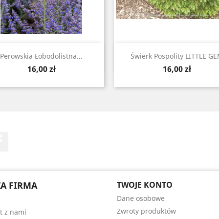
Szybki podgląd
Szybki podgląd


Perowskia Łobodolistna...
Świerk Pospolity LITTLE G
Cena
Cena
16,00 zł
16,00 zł
Facebook
A FIRMA
TWOJE KONTO
Dane osobowe
Zwroty produktów
t z nami