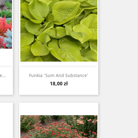
Szybki podgląd

...
Funkia 'Sum And Substance'
Cena
18,00 zł