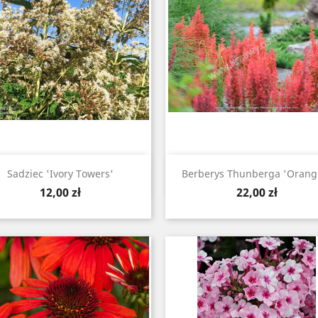
Szybki podgląd
Szybki podgląd


Sadziec 'Ivory Towers'
Berberys Thunberga 'Orange
Cena
Cena
12,00 zł
22,00 zł