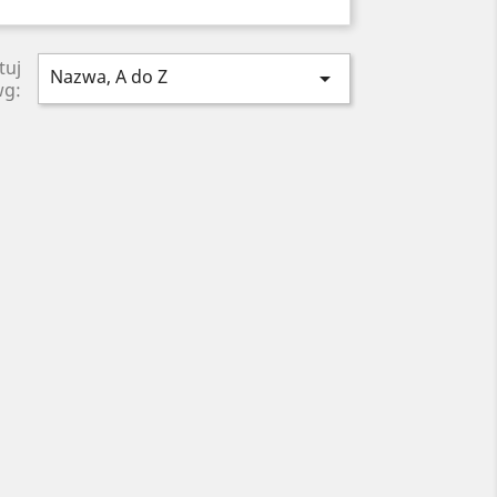
tuj
Nazwa, A do Z

wg: