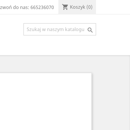
shopping_cart
Koszyk
(0)
zwoń do nas:
665236070
