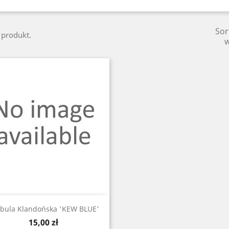
Sor
1 produkt.
Szybki podgląd

bula Klandońska 'KEW BLUE'
Cena
15,00 zł