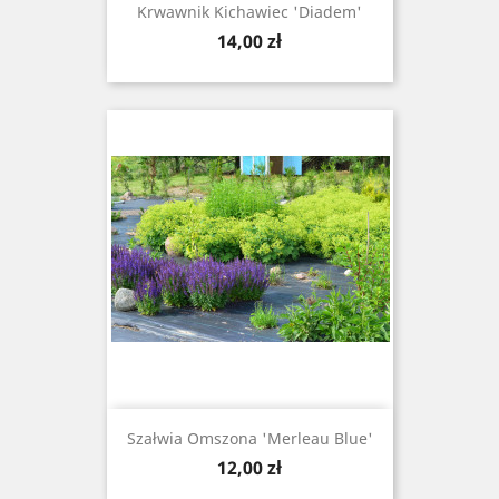
Krwawnik Kichawiec 'Diadem'
Cena
14,00 zł
Szałwia Omszona 'Merleau Blue'
Cena
12,00 zł