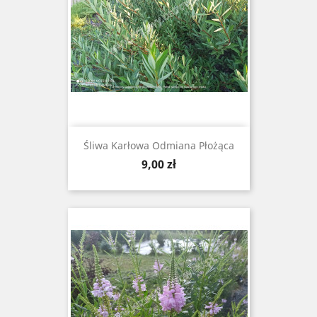
Śliwa Karłowa Odmiana Płożąca
Cena
9,00 zł