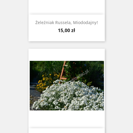
Żeleźniak Russela, Miododajny!
Cena
15,00 zł