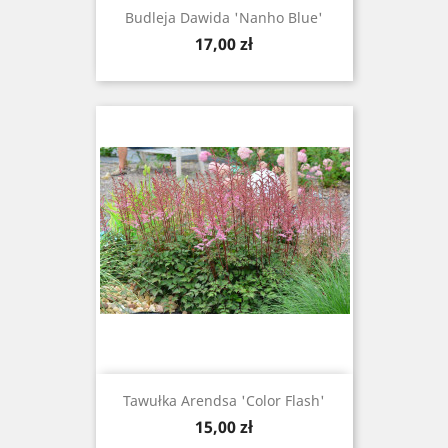
Budleja Dawida 'Nanho Blue'
Cena
17,00 zł
Tawułka Arendsa 'Color Flash'
Cena
15,00 zł