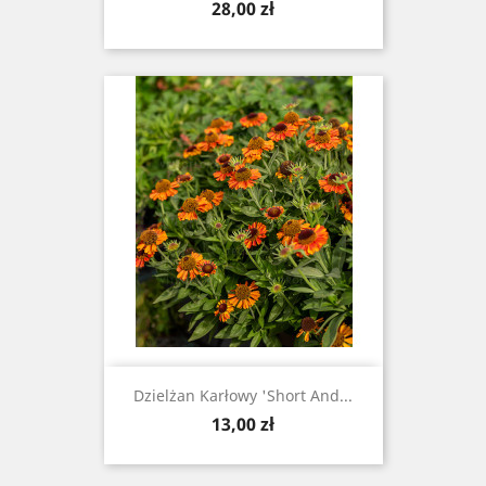
Cena
28,00 zł
Dzielżan Karłowy 'Short And...
Cena
13,00 zł