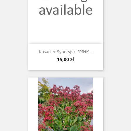
Kosaciec Syberyjski 'PINK...
Cena
15,00 zł