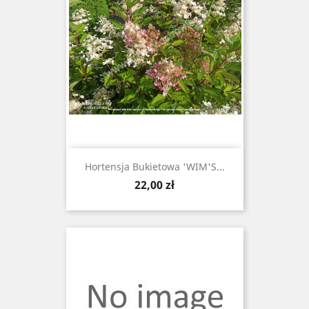
Hortensja Bukietowa 'WIM'S...
Cena
22,00 zł