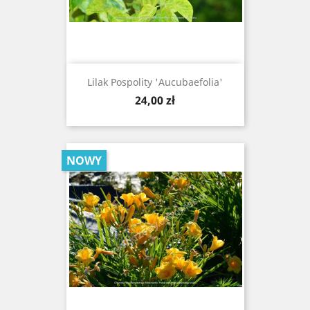
Lilak Pospolity 'Aucubaefolia'
Cena
24,00 zł
NOWY