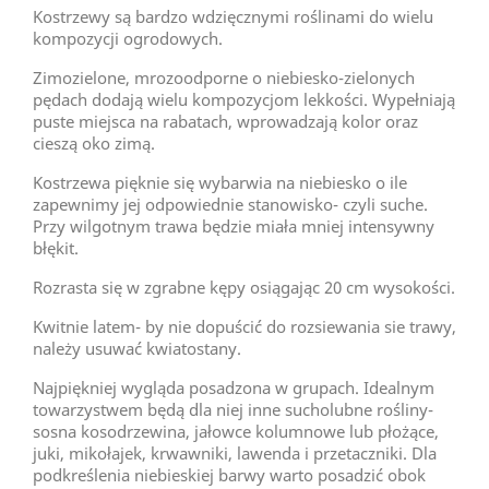
Kostrzewy są bardzo wdzięcznymi roślinami do wielu
kompozycji ogrodowych.
Zimozielone, mrozoodporne o niebiesko-zielonych
pędach dodają wielu kompozycjom lekkości. Wypełniają
puste miejsca na rabatach, wprowadzają kolor oraz
cieszą oko zimą.
Kostrzewa pięknie się wybarwia na niebiesko o ile
zapewnimy jej odpowiednie stanowisko- czyli suche.
Przy wilgotnym trawa będzie miała mniej intensywny
błękit.
Rozrasta się w zgrabne kępy osiągając 20 cm wysokości.
Kwitnie latem- by nie dopuścić do rozsiewania sie trawy,
należy usuwać kwiatostany.
Najpiękniej wygląda posadzona w grupach. Idealnym
towarzystwem będą dla niej inne sucholubne rośliny-
sosna kosodrzewina, jałowce kolumnowe lub płożące,
juki, mikołajek, krwawniki, lawenda i przetaczniki. Dla
podkreślenia niebieskiej barwy warto posadzić obok